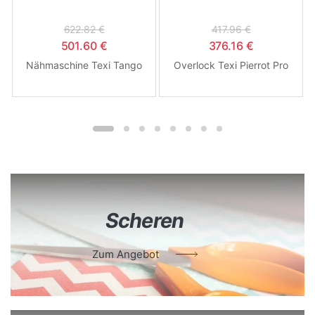
622.82 €
417.96 €
501.60 €
376.16 €
Nähmaschine Texi Tango
Overlock Texi Pierrot Pro
Scheren
Zum Angebot