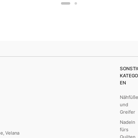
SONSTI
KATEGO
EN
Nähfüß
und
Greifer
Nadeln
fürs
e, Velana
Quilten