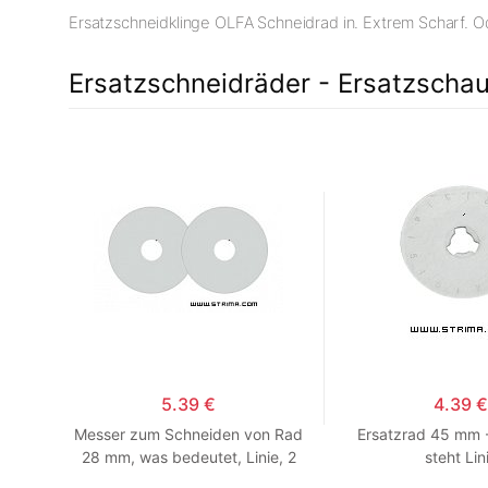
Ersatzschneidklinge OLFA Schneidrad in. Extrem Scharf. O
Ersatzschneidräder - Ersatzschau
5.39 €
4.39 €
den
Messer zum Schneiden von Rad
Ersatzrad 45 mm -
mm
28 mm, was bedeutet, Linie, 2
steht Lin
Stück