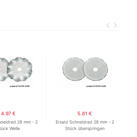
4.97 €
5.81 €
hneidrad 28 mm - 2
Ersatz Schneidrad 28 mm - 2
Ersa
tück Welle
Stück überspringen