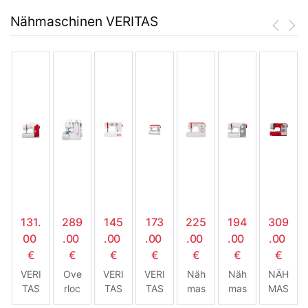
Nähmaschinen VERITAS
131.
289
145
173
225
194
309
00
.00
.00
.00
.00
.00
.00
€
€
€
€
€
€
€
VERI
Ove
VERI
VERI
Näh
Näh
NÄH
TAS
rloc
TAS
TAS
mas
mas
MAS
MAR
k
SAR
NIKI
chin
chin
CHI