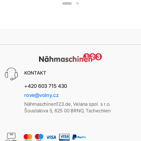
IE
VERI
AH
130
e
e
NE
133
TAS
130
4
VERI
VERI
VERI
3
ELA
1
Näh
TAS
TAS
TAS
Näh
STI
Näh
mas
CA
ROS
PO
mas
CA
mas
chin
MIL
A
WER
chin
133
chin
e
LE
133
STI
e
0
e
130
6
TCH
5
17
KONTAKT
+420 603 715 430
rove@volny.cz
Nähmaschinen123.de, Velana spol. s r.o.
Šoustalova 5, 625 00 BRNO, Tschechien