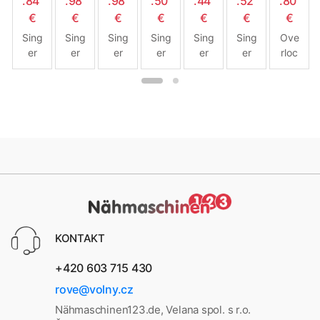
.84
.98
.98
.50
.44
.52
.80
€
€
€
€
€
€
€
Sing
Sing
Sing
Sing
Sing
Sing
Ove
er
er
er
er
er
er
rloc
Tale
C52
C52
Ove
Starl
Brilli
k-
nt
05
05
rloc
et
anc
COV
332
PR
TQ
k 14
668
e
ERL
3
HD
0 +
619
OCK
854
Tab
9
Sing
elle
er
enth
14T
alte
968
n
KONTAKT
+420 603 715 430
rove@volny.cz
Nähmaschinen123.de, Velana spol. s r.o.