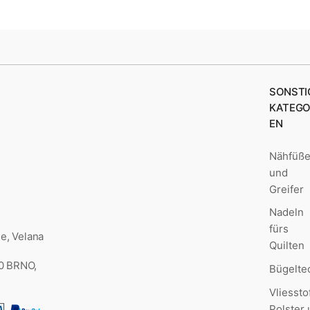
SONSTI
KATEGO
EN
Nähfüß
und
Greifer
Nadeln
fürs
e, Velana
Quilten
00 BRNO,
Bügelte
Vliessto
Polster