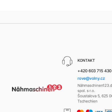
KONTAKT
+420 603 715 430
rove@volny.cz
Nähmaschinen123.d
spol. s r.o.
Šoustalova 5, 625 
Tschechien