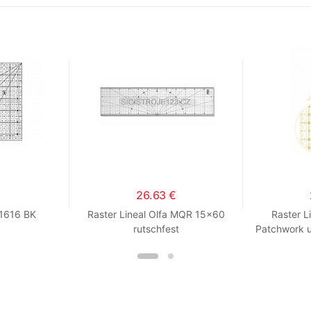
26.63 €
M1616 BK
Raster Lineal Olfa MQR 15x60
Raster L
rutschfest
Patchwork u
Beschr