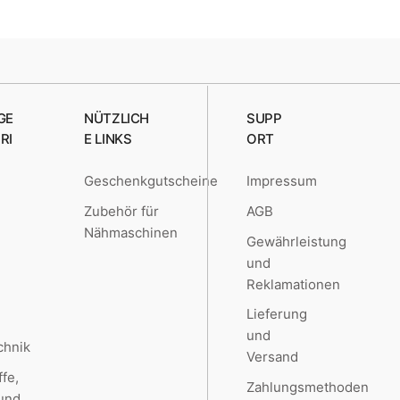
GE
NÜTZLICH
SUPP
RI
E LINKS
ORT
Geschenkgutscheine
Impressum
e
Zubehör für
AGB
Nähmaschinen
Gewährleistung
und
Reklamationen
Lieferung
und
chnik
Versand
ffe,
Zahlungsmethoden
 und